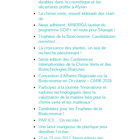
durables dans la cosmétique et les
alicaments profite à Afyren
La chimie verte, nouvel eldorado des start-
up
News adhérent: MINORGA lauréat du
programme SCIP+ en route pour Shangaï !
Trophées de la Bioéconomie- Candidatures
ouvertes!
La croissance des plantes, un axe de
recherche passionnant !
5ème édition des Conférences
Internationales de la Chimie Verte et des
Biotechnologies Blanches
Convention d’Affaires Régionale sur la
Bioéconomie en Occitanie – CARB 2019.
Participez à la journée “Innovations et
ruptures technologiques dans la
valorisation de la matière bois pour la
chimie verte et les matériaux”
Candidatez pour les Trophées de la
Bioéconomie !
PAR ICI! …On recrute !
Une larve mangeuse de plastique pour
dépolluer l’océan
22 et 23 mai 2017 3ième édition des