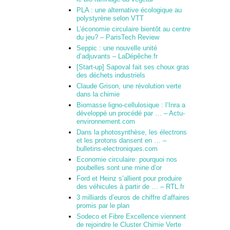
PLA : une alternative écologique au
polystyrène selon VTT
L’économie circulaire bientôt au centre
du jeu? – ParisTech Review
Seppic : une nouvelle unité
d’adjuvants – LaDépêche.fr
[Start-up] Sapoval fait ses choux gras
des déchets industriels
Claude Grison, une révolution verte
dans la chimie
Biomasse ligno-cellulosique : l’Inra a
développé un procédé par … – Actu-
environnement.com
Dans la photosynthèse, les électrons
et les protons dansent en … –
bulletins-electroniques.com
Economie circulaire: pourquoi nos
poubelles sont une mine d’or
Ford et Heinz s’allient pour produire
des véhicules à partir de … – RTL.fr
3 milliards d’euros de chiffre d’affaires
promis par le plan
Sodeco et Fibre Excellence viennent
de rejoindre le Cluster Chimie Verte