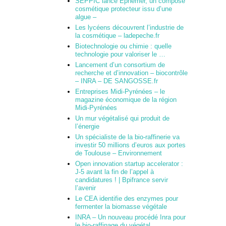
SEPPIC lance Ephemer, un composé
cosmétique protecteur issu d’une
algue –
Les lycéens découvrent l’industrie de
la cosmétique – ladepeche.fr
Biotechnologie ou chimie : quelle
technologie pour valoriser le …
Lancement d’un consortium de
recherche et d’innovation – biocontrôle
– INRA – DE SANGOSSE.fr
Entreprises Midi-Pyrénées – le
magazine économique de la région
Midi-Pyrénées
Un mur végétalisé qui produit de
l’énergie
Un spécialiste de la bio-raffinerie va
investir 50 millions d’euros aux portes
de Toulouse – Environnement
Open innovation startup accelerator :
J-5 avant la fin de l’appel à
candidatures ! | Bpifrance servir
l’avenir
Le CEA identifie des enzymes pour
fermenter la biomasse végétale
INRA – Un nouveau procédé Inra pour
le bio-raffinage du végétal