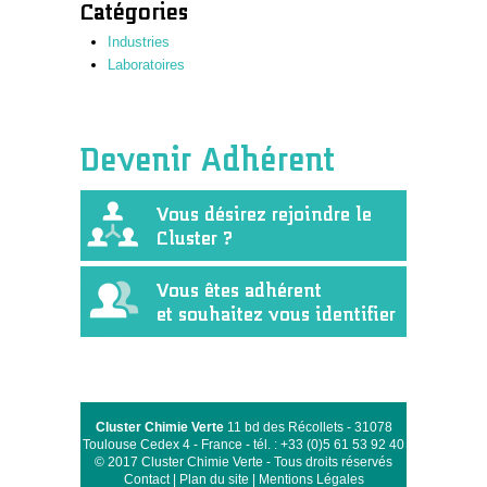
Catégories
Industries
Laboratoires
Devenir Adhérent
Vous désirez rejoindre le
Cluster ?
Vous êtes adhérent
et souhaitez vous identifier
Cluster Chimie Verte
11 bd des Récollets - 31078
Toulouse Cedex 4 - France - tél. : +33 (0)5 61 53 92 40
© 2017 Cluster Chimie Verte - Tous droits réservés
Contact
|
Plan du site
|
Mentions Légales