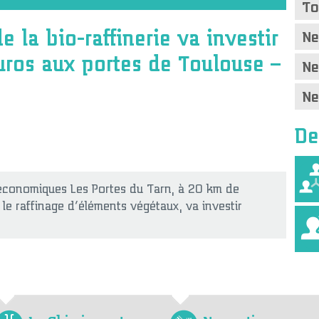
To
e la bio-raffinerie va investir
Ne
uros aux portes de Toulouse –
Ne
Ne
De
 économiques Les Portes du Tarn, à 20 km de
le raffinage d’éléments végétaux, va investir
La Chimie verte
Nos actions