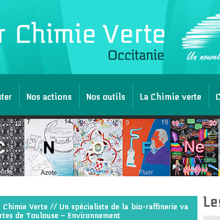
ster
Nos actions
Nos outils
La Chimie verte
C
Le
 Chimie Verte
// Un spécialiste de la bio-raffinerie va
portes de Toulouse – Environnement