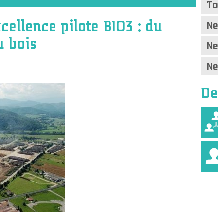
To
xcellence pilote BIO3 : du
Ne
u bois
Ne
Ne
De