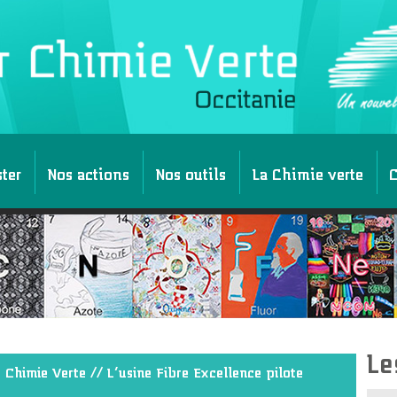
ster
Nos actions
Nos outils
La Chimie verte
C
Le
 Chimie Verte
// L’usine Fibre Excellence pilote