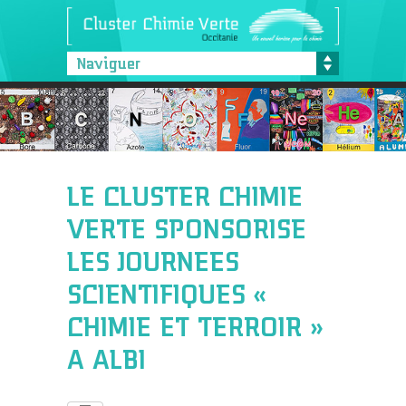
Naviguer
LE CLUSTER CHIMIE
VERTE SPONSORISE
LES JOURNEES
SCIENTIFIQUES «
CHIMIE ET TERROIR »
A ALBI