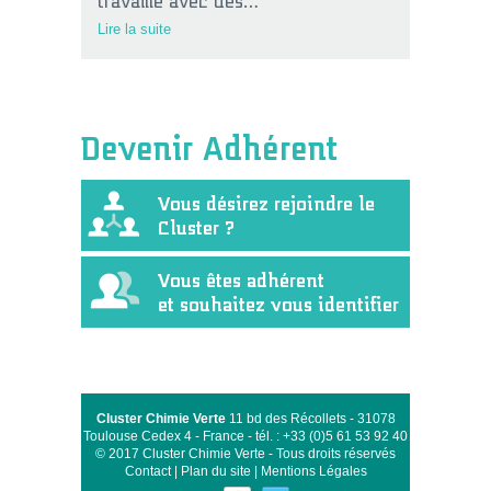
Lire la suite
Devenir Adhérent
Vous désirez rejoindre le
Cluster ?
Vous êtes adhérent
et souhaitez vous identifier
Cluster Chimie Verte
11 bd des Récollets - 31078
Toulouse Cedex 4 - France - tél. : +33 (0)5 61 53 92 40
© 2017 Cluster Chimie Verte - Tous droits réservés
Contact
|
Plan du site
|
Mentions Légales