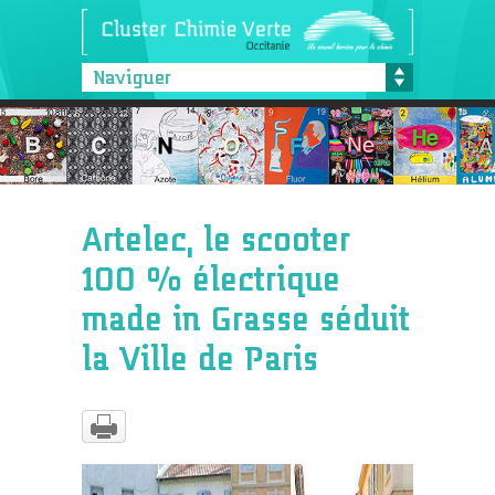
Naviguer
Artelec, le scooter
100 % électrique
made in Grasse séduit
la Ville de Paris