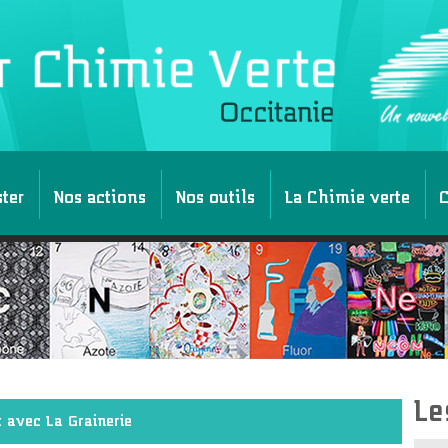
ster
Nos actions
Nos outils
La Chimie verte
C
Le
 avec La Grainerie