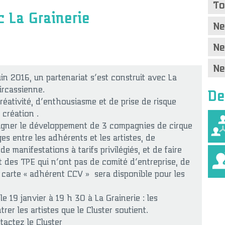
To
c La Grainerie
Ne
Ne
Ne
in 2016, un partenariat s’est construit avec La
De
ircassienne.
réativité, d’enthousiasme et de prise de risque
 création .
agner le développement de 3 compagnies de cirque
s entre les adhérents et les artistes, de
de manifestations à tarifs privilégiés, et de faire
t des TPE qui n’ont pas de comité d’entreprise, de
e carte « adhérent CCV » sera disponible pour les
e 19 janvier à 19 h 30 à La Grainerie : les
er les artistes que le Cluster soutient.
actez le Cluster