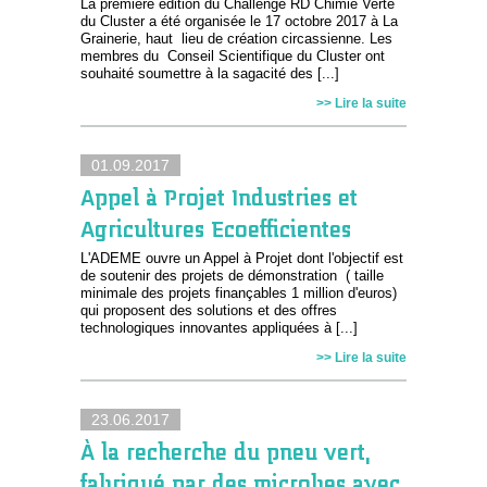
La première édition du Challenge RD Chimie Verte
du Cluster a été organisée le 17 octobre 2017 à La
Grainerie, haut lieu de création circassienne. Les
membres du Conseil Scientifique du Cluster ont
souhaité soumettre à la sagacité des [...]
>> Lire la suite
01.09.2017
Appel à Projet Industries et
Agricultures Ecoefficientes
L'ADEME ouvre un Appel à Projet dont l'objectif est
de soutenir des projets de démonstration ( taille
minimale des projets finançables 1 million d'euros)
qui proposent des solutions et des offres
technologiques innovantes appliquées à [...]
>> Lire la suite
23.06.2017
À la recherche du pneu vert,
fabriqué par des microbes avec