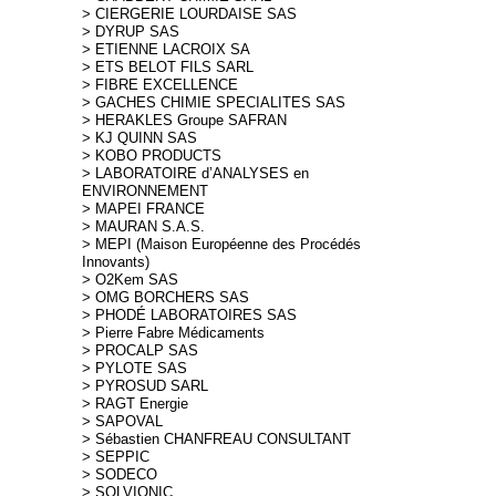
> CIERGERIE LOURDAISE SAS
> DYRUP SAS
> ETIENNE LACROIX SA
> ETS BELOT FILS SARL
> FIBRE EXCELLENCE
> GACHES CHIMIE SPECIALITES SAS
> HERAKLES Groupe SAFRAN
> KJ QUINN SAS
> KOBO PRODUCTS
> LABORATOIRE d’ANALYSES en
ENVIRONNEMENT
> MAPEI FRANCE
> MAURAN S.A.S.
> MEPI (Maison Européenne des Procédés
Innovants)
> O2Kem SAS
> OMG BORCHERS SAS
> PHODÉ LABORATOIRES SAS
> Pierre Fabre Médicaments
> PROCALP SAS
> PYLOTE SAS
> PYROSUD SARL
> RAGT Energie
> SAPOVAL
> Sébastien CHANFREAU CONSULTANT
> SEPPIC
> SODECO
> SOLVIONIC